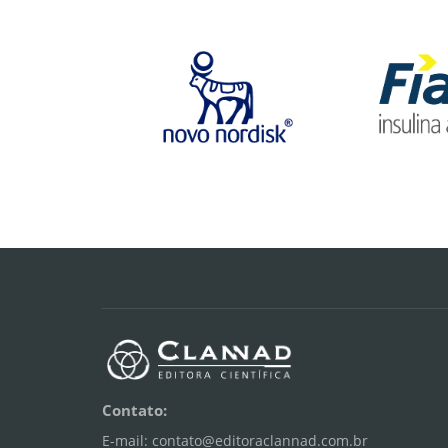
Contato:
E-mail: contato@editoraclannad.com.br