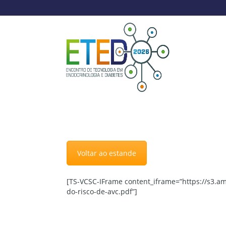
Voltar ao estande
[TS-VCSC-IFrame content_iframe=”https://s3
do-risco-de-avc.pdf”]