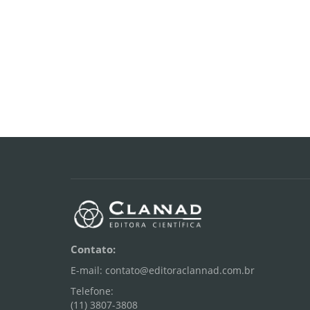
Contato:
E-mail: contato@editoraclannad.com.br
Telefone:
(11) 3807-3808